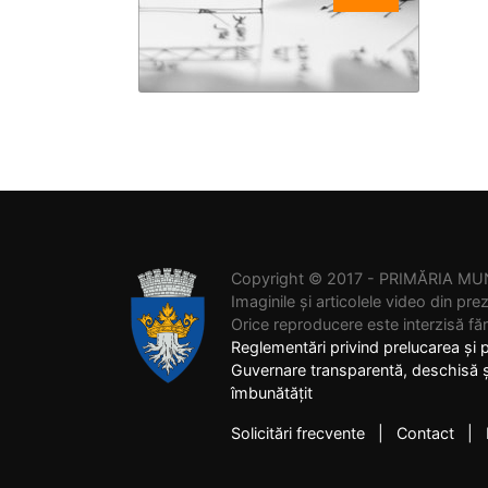
Copyright © 2017 - PRIMĂRIA MUNI
Imaginile și articolele video din pre
Orice reproducere este interzisă făr
Reglementări privind prelucarea și 
Guvernare transparentă, deschisă și
îmbunătățit
Solicitări frecvente
|
Contact
| M