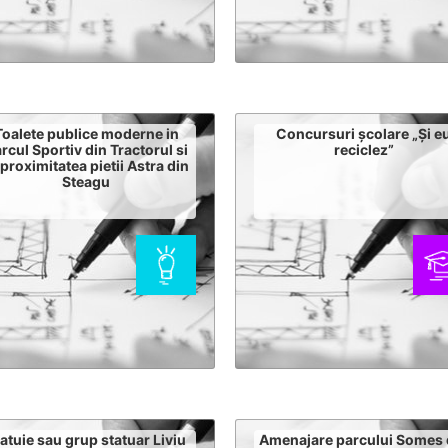
Toalete publice moderne in
Concursuri școlare „Și e
rcul Sportiv din Tractorul si
reciclez”
 proximitatea pietii Astra din
Steagu
atuie sau grup statuar Liviu
Amenajare parcului Somes 