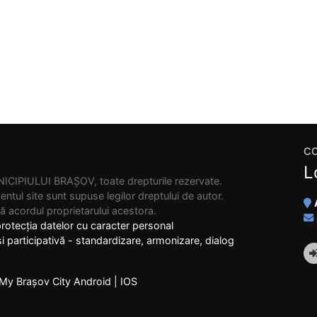
C
L
CIPIULUI BRAȘOV, toate drepturile rezervate.
zentul site sunt supuse legilor dreptului de autor.
ă acordul proprietarului acestora.
protecția datelor cu caracter personal
 participativă - standardizare, armonizare, dialog
y Brașov City
Android
|
IOS