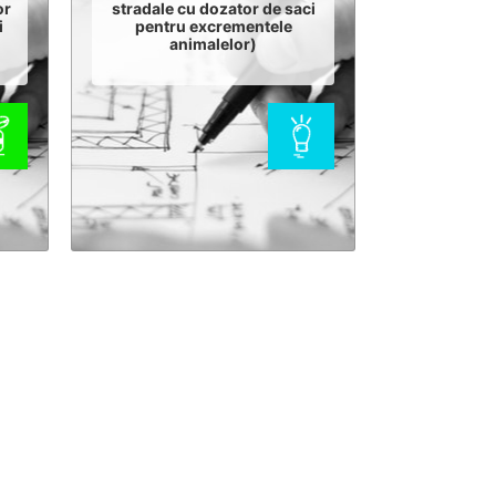
or
stradale cu dozator de saci
i
pentru excrementele
animalelor)