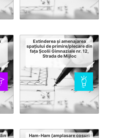
u
Extinderea și amenajarea
spațiului de primire/plecare din
fața Școlii Gimnaziale nr. 12,
Strada de Mijloc
din
Ham-Ham (amplasare cosuri