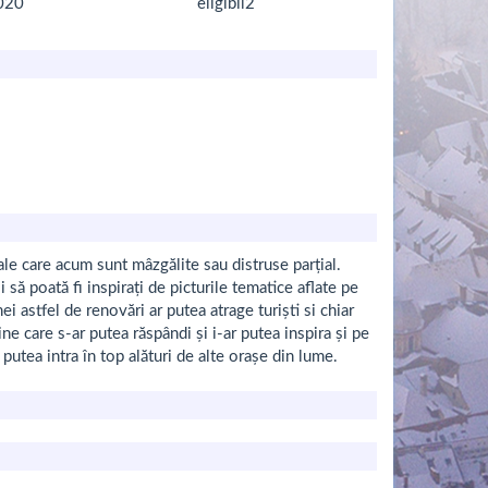
020
eligibil2
ale care acum sunt mâzgălite sau distruse parțial.
i să poată fi inspirați de picturile tematice aflate pe
ei astfel de renovări ar putea atrage turiști si chiar
ine care s-ar putea răspândi și i-ar putea inspira și pe
r putea intra în top alături de alte orașe din lume.