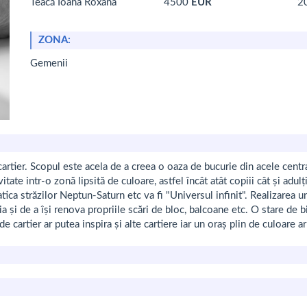
Teacă Ioana Roxana
4500
EUR
2
ZONA:
Gemenii
artier. Scopul este acela de a creea o oaza de bucurie din acele centr
ate intr-o zonă lipsită de culoare, astfel încât atât copiii cât și adulți
tica străzilor Neptun-Saturn etc va fi "Universul infinit". Realizarea un
a și de a își renova propriile scări de bloc, balcoane etc. O stare de b
de cartier ar putea inspira și alte cartiere iar un oraș plin de culoare a