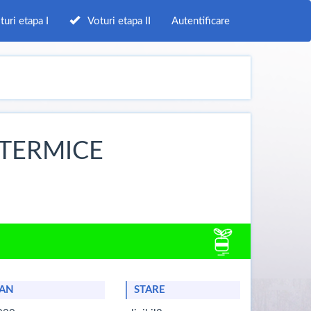
ri etapa I
Voturi etapa II
Autentificare
 TERMICE
AN
STARE